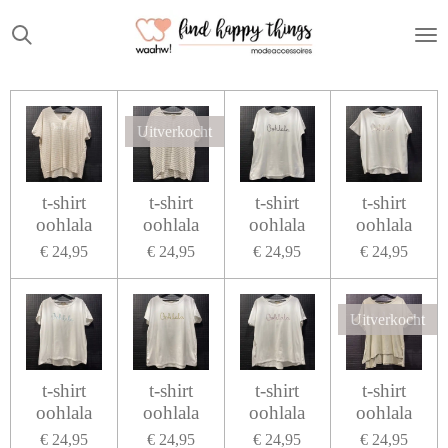
Ga
direct
naar
de
hoofdinhoud
Uitverkocht
t-shirt
t-shirt
t-shirt
t-shirt
oohlala
oohlala
oohlala
oohlala
€ 24,95
€ 24,95
€ 24,95
€ 24,95
Uitverkocht
t-shirt
t-shirt
t-shirt
t-shirt
oohlala
oohlala
oohlala
oohlala
€ 24,95
€ 24,95
€ 24,95
€ 24,95