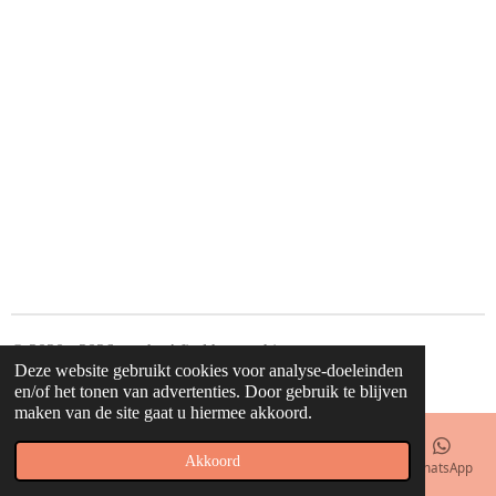
l
e
a
l
e
l
r
e
n
e
n
© 2020 - 2026 waahw! find happy things
Deze website gebruikt cookies voor analyse-doeleinden
Powered by
JouwWeb
en/of het tonen van advertenties. Door gebruik te blijven
maken van de site gaat u hiermee akkoord.
Akkoord
E-mailadres
Telefoonnummer
Kaart
Facebook
WhatsApp