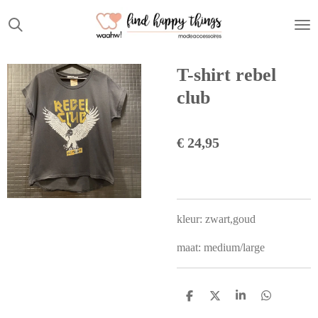
Ga
direct
naar
de
T-shirt rebel
hoofdinhoud
club
€ 24,95
kleur: zwart,goud
maat: medium/large
D
D
S
D
e
e
h
e