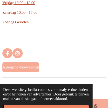
Vrijdag 10:00 - 18:00
Zaterdag
10:00 - 17:00
Zondag
Gesloten
F
I
a
n
c
s
Algemene voorwaarden
e
t
b
a
o
g
o
r
© 2020 - 2026 waahw! find happy things
k
a
Deze website gebruikt cookies voor analyse-doeleinden
Powered by
JouwWeb
m
en/of het tonen van advertenties. Door gebruik te blijven
maken van de site gaat u hiermee akkoord.