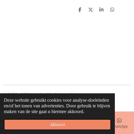
D
D
S
D
e
e
h
e
l
e
a
l
e
l
r
e
n
e
n
© 2020 - 2026 waahw! find happy things
Deze website gebruikt cookies voor analyse-doeleinden
Powered by
JouwWeb
en/of het tonen van advertenties. Door gebruik te blijven
maken van de site gaat u hiermee akkoord.
Akkoord
E-mailadres
Telefoonnummer
Kaart
Facebook
WhatsApp