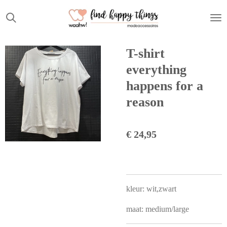
Ga
direct
naar
de
T-shirt
hoofdinhoud
everything
happens for a
reason
€ 24,95
kleur: wit,zwart
maat: medium/large