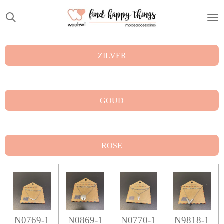
Ga
direct
naar
de
ZILVER
hoofdinhoud
GOUD
ROSE
N0769-1
N0869-1
N0770-1
N9818-1