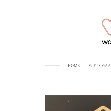
Ga
direct
naar
de
hoofdinhoud
HOME
WIE IS WA