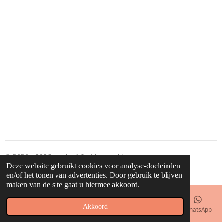
© 2020 - 2026 waahw! find happy things
Deze website gebruikt cookies voor analyse-doeleinden
Powered by
JouwWeb
en/of het tonen van advertenties. Door gebruik te blijven
maken van de site gaat u hiermee akkoord.
Akkoord
E-mailadres
Telefoonnummer
Kaart
Facebook
WhatsApp