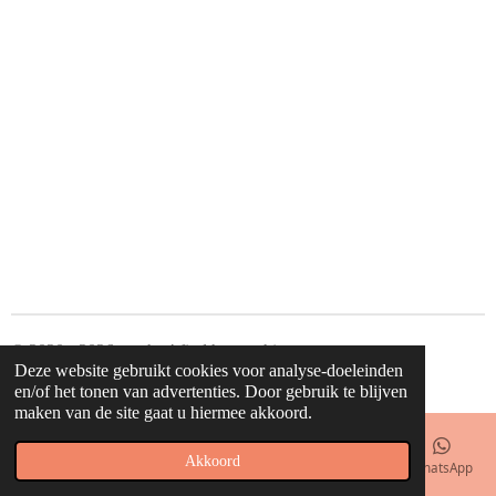
© 2020 - 2026 waahw! find happy things
Deze website gebruikt cookies voor analyse-doeleinden
Powered by
JouwWeb
en/of het tonen van advertenties. Door gebruik te blijven
maken van de site gaat u hiermee akkoord.
Akkoord
E-mailadres
Telefoonnummer
Kaart
Facebook
WhatsApp