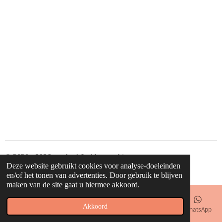
© 2020 - 2026 waahw! find happy things
Deze website gebruikt cookies voor analyse-doeleinden
Powered by
JouwWeb
en/of het tonen van advertenties. Door gebruik te blijven
maken van de site gaat u hiermee akkoord.
Akkoord
E-mailadres
Telefoonnummer
Kaart
Facebook
WhatsApp