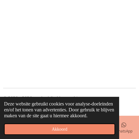
© 2020 - 2026 waahw! find happy things
Deze website gebruikt cookies voor analyse-doeleinden
Powered by
JouwWeb
en/of het tonen van advertenties. Door gebruik te blijven
maken van de site gaat u hiermee akkoord.
Akkoord
E-mailadres
Telefoonnummer
Kaart
Facebook
WhatsApp