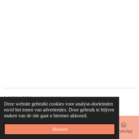
© 2020 - 2026 waahw! find happy things
Deze website gebruikt cookies voor analyse-doeleinden
Powered by
JouwWeb
en/of het tonen van advertenties. Door gebruik te blijven
maken van de site gaat u hiermee akkoord.
Akkoord
E-mailadres
Telefoonnummer
Kaart
Facebook
WhatsApp