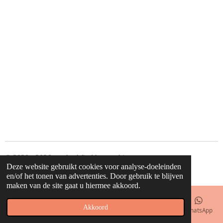
© 2020 - 2026 waahw! find happy things
Deze website gebruikt cookies voor analyse-doeleinden
Powered by
JouwWeb
en/of het tonen van advertenties. Door gebruik te blijven
maken van de site gaat u hiermee akkoord.
Akkoord
E-mailadres
Telefoonnummer
Kaart
Facebook
WhatsApp