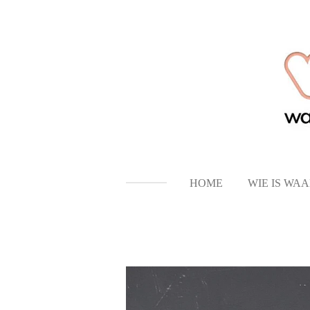
Ga
direct
naar
de
hoofdinhoud
HOME
WIE IS WA