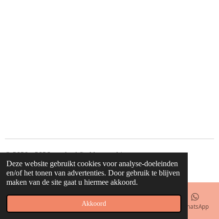
© 2020 - 2026 waahw! find happy things
Deze website gebruikt cookies voor analyse-doeleinden
Powered by
JouwWeb
en/of het tonen van advertenties. Door gebruik te blijven
maken van de site gaat u hiermee akkoord.
Akkoord
E-mailadres
Telefoonnummer
Kaart
Facebook
WhatsApp