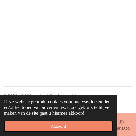
© 2020 - 2026 waahw! find happy things
Deze website gebruikt cookies voor analyse-doeleinden
Powered by
JouwWeb
en/of het tonen van advertenties. Door gebruik te blijven
maken van de site gaat u hiermee akkoord.
Akkoord
E-mailadres
Telefoonnummer
Kaart
Facebook
WhatsApp