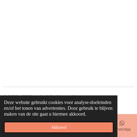
© 2020 - 2026 waahw! find happy things
Deze website gebruikt cookies voor analyse-doeleinden
Powered by
JouwWeb
en/of het tonen van advertenties. Door gebruik te blijven
maken van de site gaat u hiermee akkoord.
Akkoord
E-mailadres
Telefoonnummer
Kaart
Facebook
WhatsApp