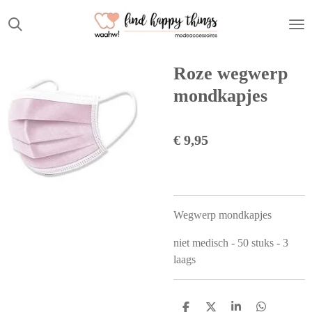
Ga
direct
naar
de
Roze wegwerp
hoofdinhoud
mondkapjes
€ 9,95
Wegwerp mondkapjes
niet medisch - 50 stuks - 3
laags
D
D
S
D