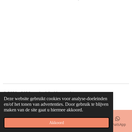
e
e
h
e
l
e
a
l
e
l
r
e
n
e
n
© 2020 - 2026 waahw! find happy things
Deze website gebruikt cookies voor analyse-doeleinden
Powered by
JouwWeb
en/of het tonen van advertenties. Door gebruik te blijven
maken van de site gaat u hiermee akkoord.
Akkoord
E-mailadres
Telefoonnummer
Kaart
Facebook
WhatsApp