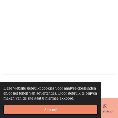
© 2020 - 2026 waahw! find happy things
Deze website gebruikt cookies voor analyse-doeleinden
Powered by
JouwWeb
en/of het tonen van advertenties. Door gebruik te blijven
maken van de site gaat u hiermee akkoord.
Akkoord
E-mailadres
Telefoonnummer
Kaart
Facebook
WhatsApp