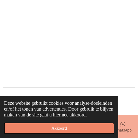
© 2020 - 2026 waahw! find happy things
Deze website gebruikt cookies voor analyse-doeleinden
Powered by
JouwWeb
en/of het tonen van advertenties. Door gebruik te blijven
maken van de site gaat u hiermee akkoord.
Akkoord
E-mailadres
Telefoonnummer
Kaart
Facebook
WhatsApp