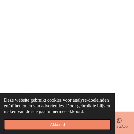
© 2020 - 2026 waahw! find happy things
Deze website gebruikt cookies voor analyse-doeleinden
Powered by
JouwWeb
en/of het tonen van advertenties. Door gebruik te blijven
maken van de site gaat u hiermee akkoord.
Akkoord
E-mailadres
Telefoonnummer
Kaart
Facebook
WhatsApp