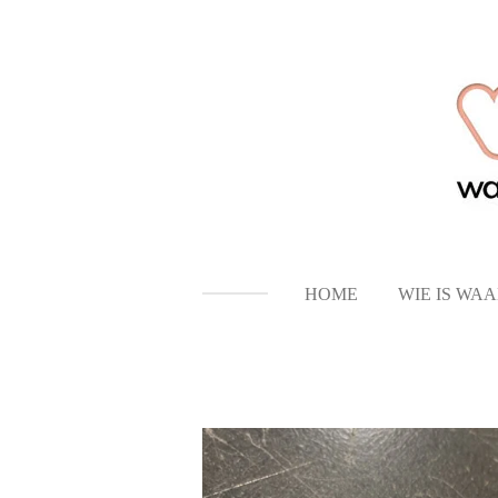
Ga
direct
naar
de
hoofdinhoud
HOME
WIE IS WA