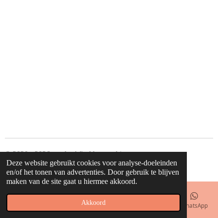
© 2020 - 2026 waahw! find happy things
Deze website gebruikt cookies voor analyse-doeleinden
Powered by
JouwWeb
en/of het tonen van advertenties. Door gebruik te blijven
maken van de site gaat u hiermee akkoord.
Akkoord
E-mailadres
Telefoonnummer
Kaart
Facebook
WhatsApp