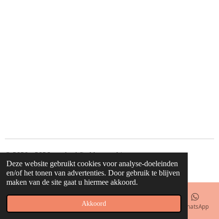
© 2020 - 2026 waahw! find happy things
Deze website gebruikt cookies voor analyse-doeleinden
Powered by
JouwWeb
en/of het tonen van advertenties. Door gebruik te blijven
maken van de site gaat u hiermee akkoord.
Akkoord
E-mailadres
Telefoonnummer
Kaart
Facebook
WhatsApp