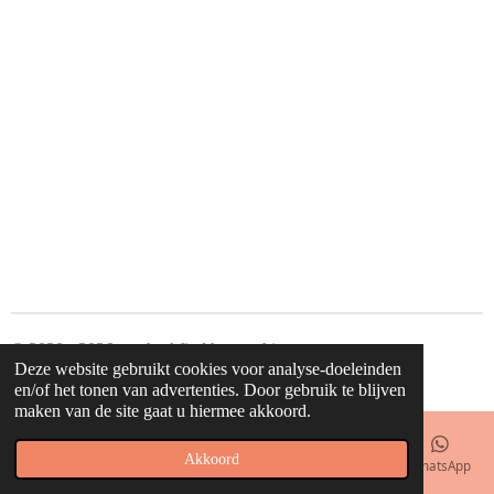
© 2020 - 2026 waahw! find happy things
Deze website gebruikt cookies voor analyse-doeleinden
Powered by
JouwWeb
en/of het tonen van advertenties. Door gebruik te blijven
maken van de site gaat u hiermee akkoord.
Akkoord
E-mailadres
Telefoonnummer
Kaart
Facebook
WhatsApp