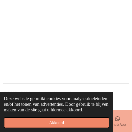
© 2020 - 2026 waahw! find happy things
Deze website gebruikt cookies voor analyse-doeleinden
Powered by
JouwWeb
en/of het tonen van advertenties. Door gebruik te blijven
maken van de site gaat u hiermee akkoord.
Akkoord
E-mailadres
Telefoonnummer
Kaart
Facebook
WhatsApp