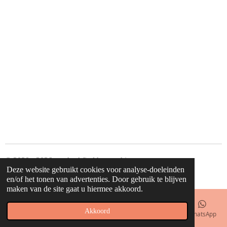
l
e
a
l
e
l
r
e
n
e
n
© 2020 - 2026 waahw! find happy things
Deze website gebruikt cookies voor analyse-doeleinden
Powered by
JouwWeb
en/of het tonen van advertenties. Door gebruik te blijven
maken van de site gaat u hiermee akkoord.
Akkoord
E-mailadres
Telefoonnummer
Kaart
Facebook
WhatsApp