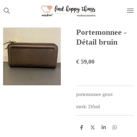
Ga
direct
naar
de
Portemonnee -
hoofdinhoud
Détail bruin
€ 59,00
portemonnee groot
merk: Détail
D
D
S
D
e
e
h
e