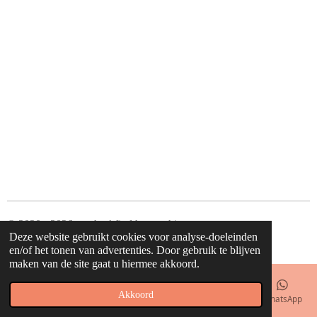
© 2020 - 2026 waahw! find happy things
Deze website gebruikt cookies voor analyse-doeleinden
Powered by
JouwWeb
en/of het tonen van advertenties. Door gebruik te blijven
maken van de site gaat u hiermee akkoord.
Akkoord
E-mailadres
Telefoonnummer
Kaart
Facebook
WhatsApp