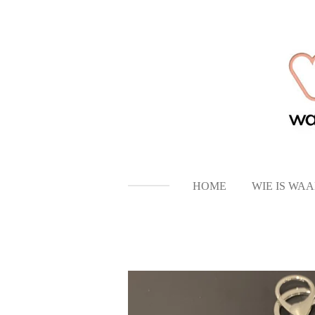
Ga
direct
naar
de
hoofdinhoud
HOME
WIE IS WA