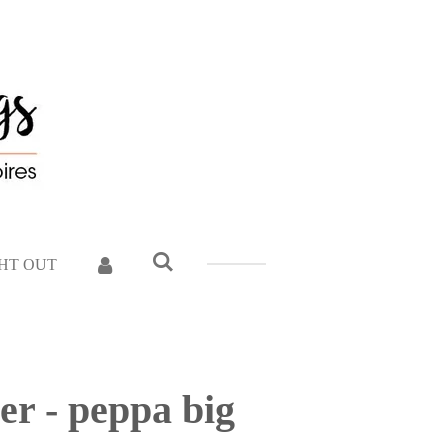
GHT OUT
er - peppa big