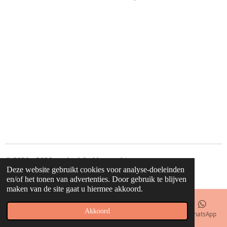
e
e
h
e
l
e
a
l
e
l
r
e
n
e
n
© 2020 - 2026 waahw! find happy things
Deze website gebruikt cookies voor analyse-doeleinden
Powered by
JouwWeb
en/of het tonen van advertenties. Door gebruik te blijven
maken van de site gaat u hiermee akkoord.
Akkoord
E-mailadres
Telefoonnummer
Kaart
Facebook
WhatsApp