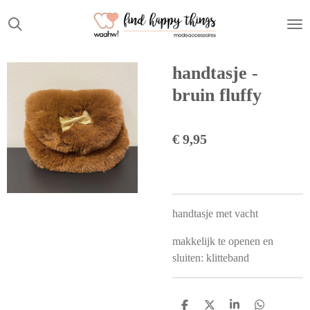
Ga
direct
naar
de
handtasje -
hoofdinhoud
bruin fluffy
€ 9,95
handtasje met vacht
makkelijk te openen en
sluiten: klitteband
D
D
S
D