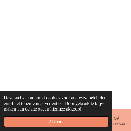
© 2020 - 2026 waahw! find happy things
Deze website gebruikt cookies voor analyse-doeleinden
Powered by
JouwWeb
en/of het tonen van advertenties. Door gebruik te blijven
maken van de site gaat u hiermee akkoord.
Akkoord
E-mailadres
Telefoonnummer
Kaart
Facebook
WhatsApp