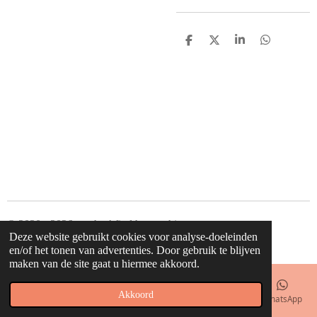
D
D
S
D
e
e
h
e
l
e
a
l
e
l
r
e
n
e
n
© 2020 - 2026 waahw! find happy things
Deze website gebruikt cookies voor analyse-doeleinden
Powered by
JouwWeb
en/of het tonen van advertenties. Door gebruik te blijven
maken van de site gaat u hiermee akkoord.
Akkoord
E-mailadres
Telefoonnummer
Kaart
Facebook
WhatsApp