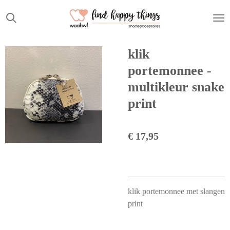
Ga
direct
naar
de
klik
hoofdinhoud
portemonnee -
multikleur snake
print
€ 17,95
klik portemonnee met slangen
print