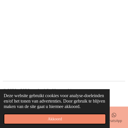
© 2020 - 2026 waahw! find happy things
Deze website gebruikt cookies voor analyse-doeleinden
Powered by
JouwWeb
en/of het tonen van advertenties. Door gebruik te blijven
maken van de site gaat u hiermee akkoord.
Akkoord
E-mailadres
Telefoonnummer
Kaart
Facebook
WhatsApp