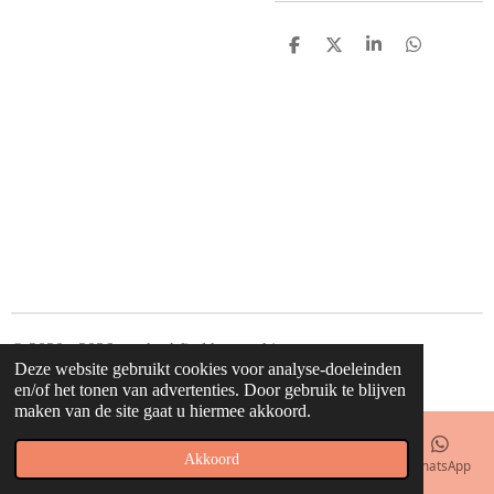
D
D
S
D
e
e
h
e
l
e
a
l
e
l
r
e
n
e
n
© 2020 - 2026 waahw! find happy things
Deze website gebruikt cookies voor analyse-doeleinden
Powered by
JouwWeb
en/of het tonen van advertenties. Door gebruik te blijven
maken van de site gaat u hiermee akkoord.
Akkoord
E-mailadres
Telefoonnummer
Kaart
Facebook
WhatsApp