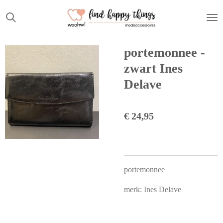
Ga
direct
naar
de
portemonnee -
hoofdinhoud
zwart Ines
Delave
€ 24,95
portemonnee
merk: Ines Delave