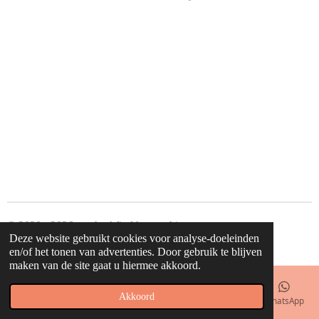
e
e
h
e
l
e
a
l
e
l
r
e
n
e
n
© 2020 - 2026 waahw! find happy things
Deze website gebruikt cookies voor analyse-doeleinden
Powered by
JouwWeb
en/of het tonen van advertenties. Door gebruik te blijven
maken van de site gaat u hiermee akkoord.
Akkoord
E-mailadres
Telefoonnummer
Kaart
Facebook
WhatsApp