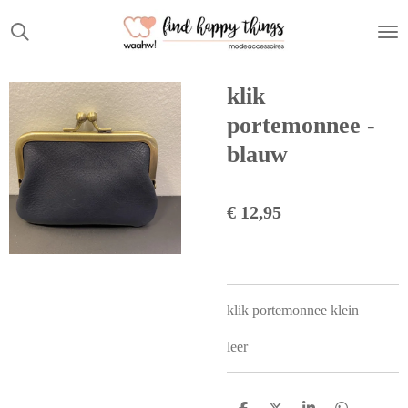
Ga
direct
naar
de
klik
hoofdinhoud
portemonnee -
blauw
€ 12,95
klik portemonnee klein
leer