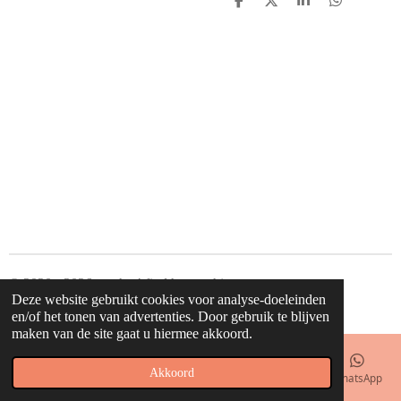
D
D
S
D
e
e
h
e
l
e
a
l
e
l
r
e
n
e
n
© 2020 - 2026 waahw! find happy things
Deze website gebruikt cookies voor analyse-doeleinden
Powered by
JouwWeb
en/of het tonen van advertenties. Door gebruik te blijven
maken van de site gaat u hiermee akkoord.
Akkoord
E-mailadres
Telefoonnummer
Kaart
Facebook
WhatsApp