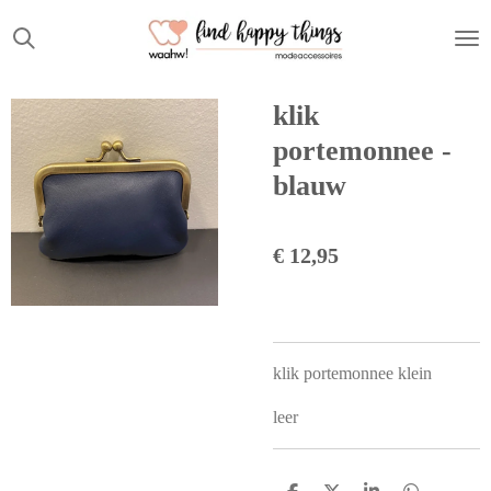
Ga
direct
naar
de
klik
hoofdinhoud
portemonnee -
blauw
€ 12,95
klik portemonnee klein
leer