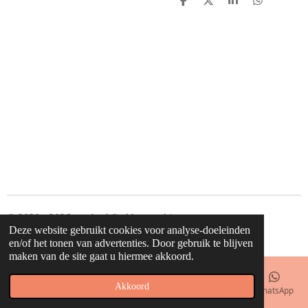
D
D
S
D
e
e
h
e
l
e
a
l
e
l
r
e
n
e
n
© 2020 - 2026 waahw! find happy things
Deze website gebruikt cookies voor analyse-doeleinden
Powered by
JouwWeb
en/of het tonen van advertenties. Door gebruik te blijven
maken van de site gaat u hiermee akkoord.
Akkoord
E-mailadres
Telefoonnummer
Kaart
Facebook
WhatsApp