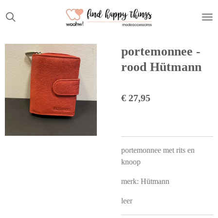
Ga
direct
naar
de
portemonnee -
hoofdinhoud
rood Hütmann
€ 27,95
portemonnee met rits en
knoop
merk: Hütmann
leer