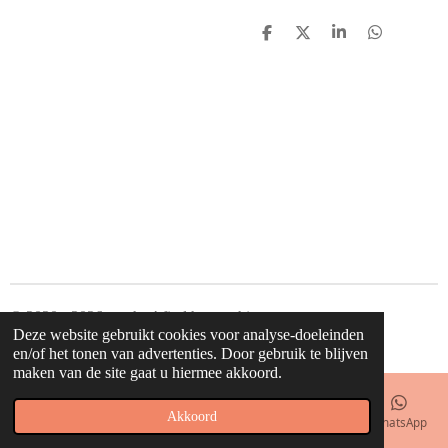
D
D
S
D
e
e
h
e
l
e
a
l
e
l
r
e
n
e
n
© 2020 - 2026 waahw! find happy things
Deze website gebruikt cookies voor analyse-doeleinden
Powered by
JouwWeb
en/of het tonen van advertenties. Door gebruik te blijven
maken van de site gaat u hiermee akkoord.
Akkoord
E-mailadres
Telefoonnummer
Kaart
Facebook
WhatsApp