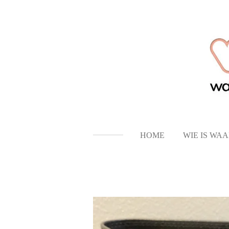
Ga
direct
naar
de
hoofdinhoud
HOME
WIE IS WA