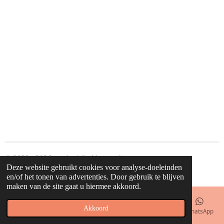
l
e
a
l
e
l
r
e
n
e
n
© 2020 - 2026 waahw! find happy things
Deze website gebruikt cookies voor analyse-doeleinden
Powered by
JouwWeb
en/of het tonen van advertenties. Door gebruik te blijven
maken van de site gaat u hiermee akkoord.
Akkoord
E-mailadres
Telefoonnummer
Kaart
Facebook
WhatsApp