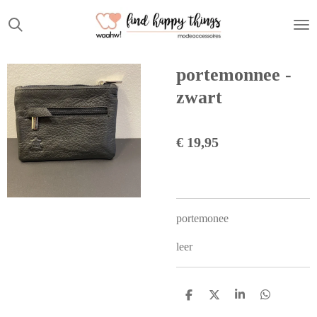
Ga
direct
naar
de
portemonnee -
hoofdinhoud
zwart
€ 19,95
portemonee
leer
D
D
S
D
e
e
h
e