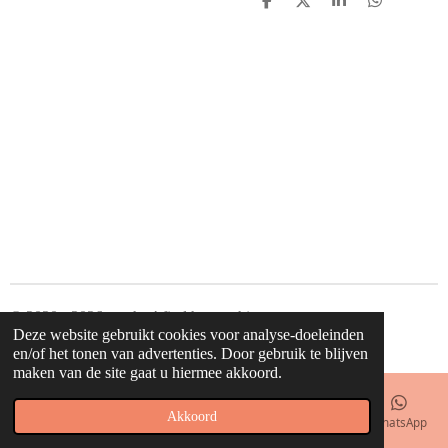
D
D
S
D
e
e
h
e
l
e
a
l
e
l
r
e
n
e
n
© 2020 - 2026 waahw! find happy things
Deze website gebruikt cookies voor analyse-doeleinden
Powered by
JouwWeb
en/of het tonen van advertenties. Door gebruik te blijven
maken van de site gaat u hiermee akkoord.
Akkoord
E-mailadres
Telefoonnummer
Kaart
Facebook
WhatsApp