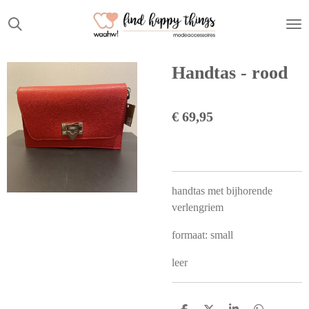
Ga
direct
naar
de
Handtas - rood
hoofdinhoud
€ 69,95
handtas met bijhorende
verlengriem
formaat: small
leer