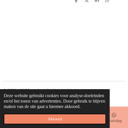
D
D
S
D
e
e
h
e
l
e
a
l
e
l
r
e
n
e
n
© 2020 - 2026 waahw! find happy things
Deze website gebruikt cookies voor analyse-doeleinden
Powered by
JouwWeb
en/of het tonen van advertenties. Door gebruik te blijven
maken van de site gaat u hiermee akkoord.
Akkoord
E-mailadres
Telefoonnummer
Kaart
Facebook
WhatsApp