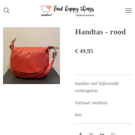
Ga
direct
naar
de
Handtas - rood
hoofdinhoud
€ 49,95
handtas met bijhorende
verlengriem
formaat: medium
leer