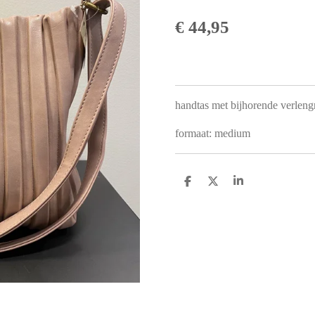
€ 44,95
handtas met bijhorende verleng
formaat: medium
D
D
S
e
e
h
l
e
a
e
l
r
n
e