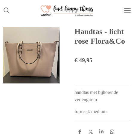
Ga
direct
naar
de
Handtas - licht
hoofdinhoud
rose Flora&Co
€ 49,95
handtas met bijhorende
verlengriem
formaat: medium
D
D
S
D