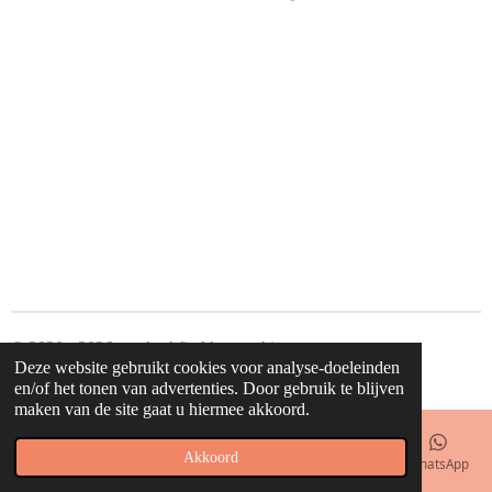
e
e
h
e
l
e
a
l
e
l
r
e
n
e
n
© 2020 - 2026 waahw! find happy things
Deze website gebruikt cookies voor analyse-doeleinden
Powered by
JouwWeb
en/of het tonen van advertenties. Door gebruik te blijven
maken van de site gaat u hiermee akkoord.
Akkoord
E-mailadres
Telefoonnummer
Kaart
Facebook
WhatsApp