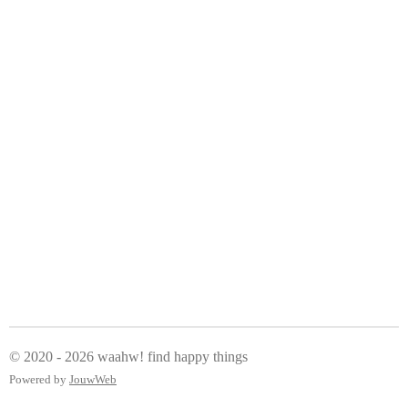
e
l
r
e
n
e
n
© 2020 - 2026 waahw! find happy things
Powered by
JouwWeb