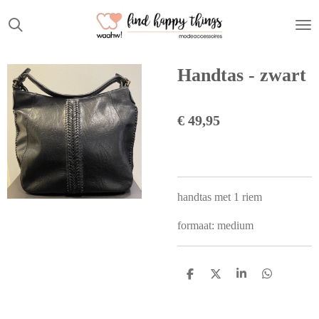
Ga
direct
naar
de
Handtas - zwart
hoofdinhoud
€ 49,95
handtas met 1 riem
formaat: medium
D
D
S
D
e
e
h
e
l
e
a
l
e
l
r
e