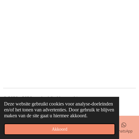
n
e
n
© 2020 - 2026 waahw! find happy things
Deze website gebruikt cookies voor analyse-doeleinden
Powered by
JouwWeb
en/of het tonen van advertenties. Door gebruik te blijven
maken van de site gaat u hiermee akkoord.
Akkoord
E-mailadres
Telefoonnummer
Kaart
Facebook
WhatsApp