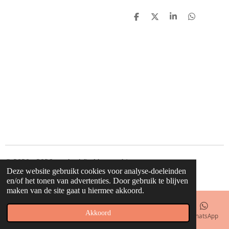
D
D
S
D
e
e
h
e
l
e
a
l
e
l
r
e
n
e
n
© 2020 - 2026 waahw! find happy things
Deze website gebruikt cookies voor analyse-doeleinden
Powered by
JouwWeb
en/of het tonen van advertenties. Door gebruik te blijven
maken van de site gaat u hiermee akkoord.
Akkoord
E-mailadres
Telefoonnummer
Kaart
Facebook
WhatsApp