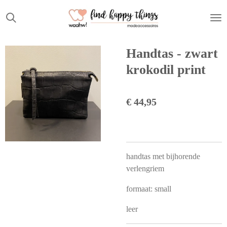
Ga
direct
naar
de
Handtas - zwart
hoofdinhoud
krokodil print
€ 44,95
handtas met bijhorende
verlengriem
formaat: small
leer