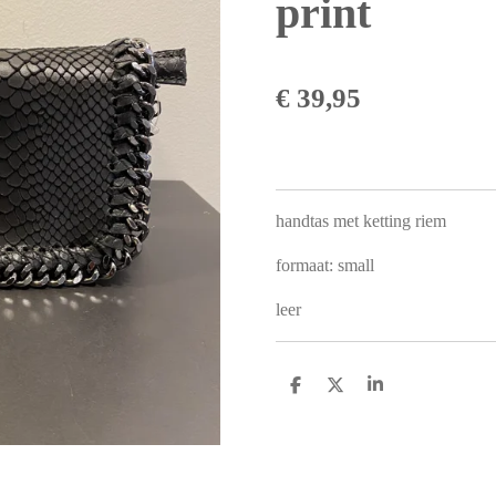
print
€ 39,95
handtas met ketting riem
formaat: small
leer
D
D
S
e
e
h
l
e
a
e
l
r
n
e