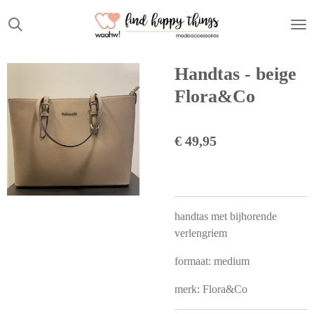
Ga
direct
naar
de
Handtas - beige
hoofdinhoud
Flora&Co
€ 49,95
handtas met bijhorende
verlengriem
formaat: medium
merk: Flora&Co