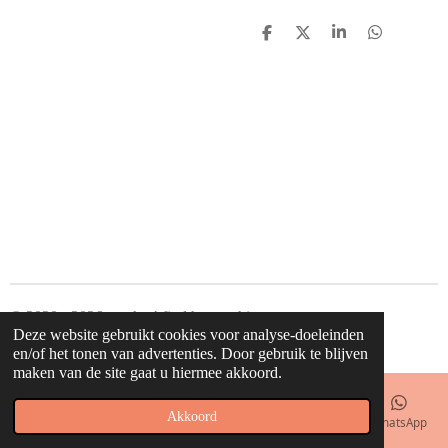
D
D
S
D
e
e
h
e
l
e
a
l
e
l
r
e
n
e
n
© 2020 - 2026 waahw! find happy things
Deze website gebruikt cookies voor analyse-doeleinden
Powered by
JouwWeb
en/of het tonen van advertenties. Door gebruik te blijven
maken van de site gaat u hiermee akkoord.
Akkoord
E-mailadres
Telefoonnummer
Kaart
Facebook
WhatsApp