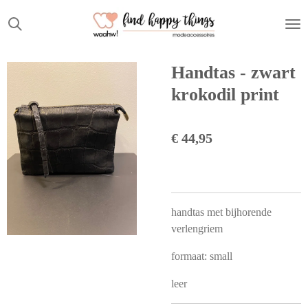
Ga
direct
naar
de
Handtas - zwart
hoofdinhoud
krokodil print
€ 44,95
handtas met bijhorende
verlengriem
formaat: small
leer