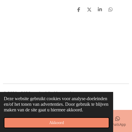
D
D
S
D
e
e
h
e
l
e
a
l
e
l
r
e
n
e
n
© 2020 - 2026 waahw! find happy things
Deze website gebruikt cookies voor analyse-doeleinden
Powered by
JouwWeb
en/of het tonen van advertenties. Door gebruik te blijven
maken van de site gaat u hiermee akkoord.
Akkoord
E-mailadres
Telefoonnummer
Kaart
Facebook
WhatsApp