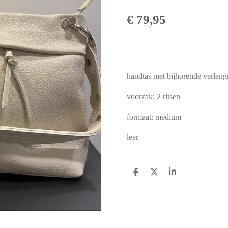
€ 79,95
handtas met bijhorende verleng
voorzak: 2 ritsen
formaat: medium
leer
D
D
S
e
e
h
l
e
a
e
l
r
n
e